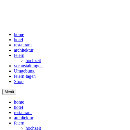
home
hotel
restaurant
architektur
feiern
hochzeit
veranstaltungen
Umgebung
feiern-tagen
Shop
Menü
home
hotel
restaurant
architektur
feiern
hochzeit