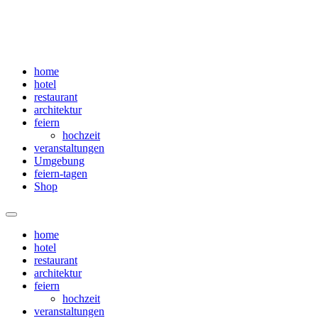
home
hotel
restaurant
architektur
feiern
hochzeit
veranstaltungen
Umgebung
feiern-tagen
Shop
Menü
home
hotel
restaurant
architektur
feiern
hochzeit
veranstaltungen