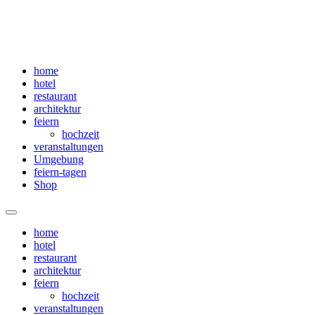
home
hotel
restaurant
architektur
feiern
hochzeit
veranstaltungen
Umgebung
feiern-tagen
Shop
Menü
home
hotel
restaurant
architektur
feiern
hochzeit
veranstaltungen