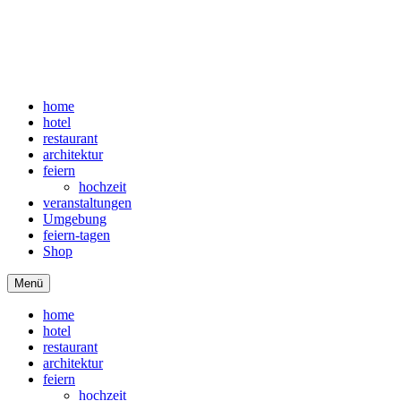
home
hotel
restaurant
architektur
feiern
hochzeit
veranstaltungen
Umgebung
feiern-tagen
Shop
Menü
home
hotel
restaurant
architektur
feiern
hochzeit