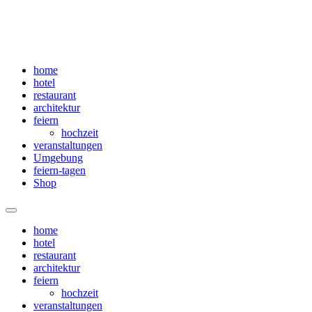
home
hotel
restaurant
architektur
feiern
hochzeit
veranstaltungen
Umgebung
feiern-tagen
Shop
Menü
home
hotel
restaurant
architektur
feiern
hochzeit
veranstaltungen