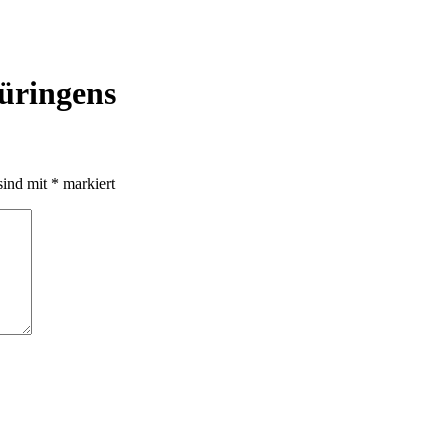
hüringens
sind mit
*
markiert