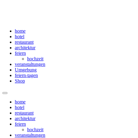
home
hotel
restaurant
architektur
feiern
hochzeit
veranstaltungen
Umgebung
feiern-tagen
Shop
Menü
home
hotel
restaurant
architektur
feiern
hochzeit
veranstaltungen