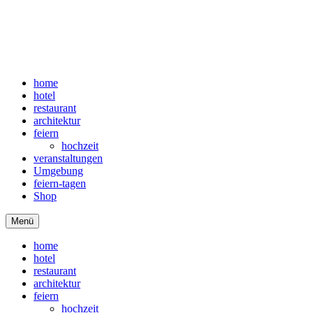
home
hotel
restaurant
architektur
feiern
hochzeit
veranstaltungen
Umgebung
feiern-tagen
Shop
Menü
home
hotel
restaurant
architektur
feiern
hochzeit