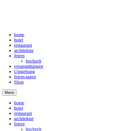
home
hotel
restaurant
architektur
feiern
hochzeit
veranstaltungen
Umgebung
feiern-tagen
Shop
Menü
home
hotel
restaurant
architektur
feiern
hochzeit