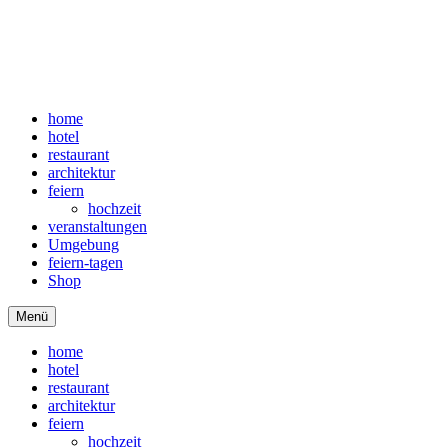
home
hotel
restaurant
architektur
feiern
hochzeit
veranstaltungen
Umgebung
feiern-tagen
Shop
Menü
home
hotel
restaurant
architektur
feiern
hochzeit