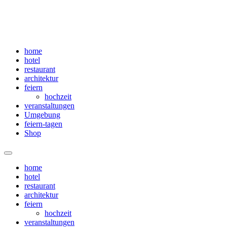
home
hotel
restaurant
architektur
feiern
hochzeit
veranstaltungen
Umgebung
feiern-tagen
Shop
Menü
home
hotel
restaurant
architektur
feiern
hochzeit
veranstaltungen