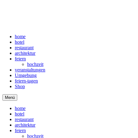
home
hotel
restaurant
architektur
feiern
hochzeit
veranstaltungen
Umgebung
feiern-tagen
Shop
Menü
home
hotel
restaurant
architektur
feiern
hochzeit