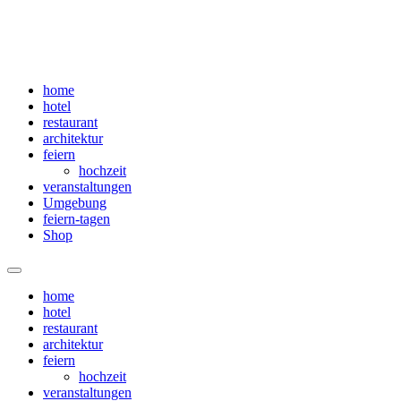
home
hotel
restaurant
architektur
feiern
hochzeit
veranstaltungen
Umgebung
feiern-tagen
Shop
Menü
home
hotel
restaurant
architektur
feiern
hochzeit
veranstaltungen