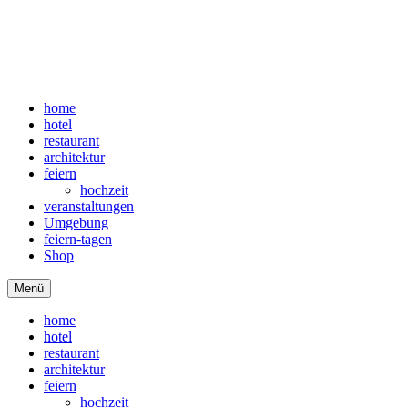
home
hotel
restaurant
architektur
feiern
hochzeit
veranstaltungen
Umgebung
feiern-tagen
Shop
Menü
home
hotel
restaurant
architektur
feiern
hochzeit