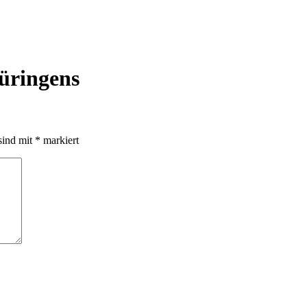
hüringens
sind mit
*
markiert