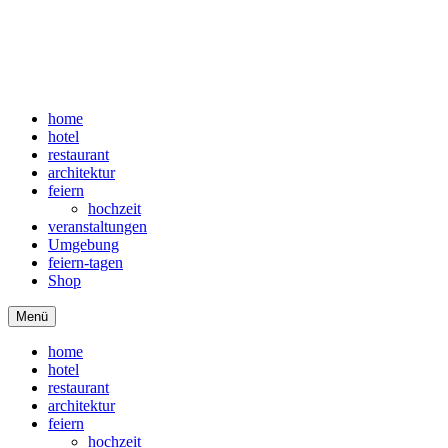
home
hotel
restaurant
architektur
feiern
hochzeit
veranstaltungen
Umgebung
feiern-tagen
Shop
Menü
home
hotel
restaurant
architektur
feiern
hochzeit